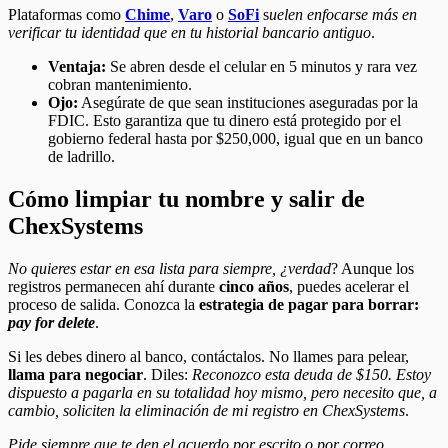
Plataformas como
Chime
,
Varo
o
SoFi
s
uelen enfocarse más en
verificar tu identidad que en tu historial bancario antiguo
.
Ventaja:
Se abren desde el celular en 5 minutos y rara vez
cobran mantenimiento.
Ojo:
Asegúrate de que sean instituciones aseguradas por la
FDIC. Esto garantiza que tu dinero está protegido por el
gobierno federal hasta por $250,000, igual que en un banco
de ladrillo.
Cómo limpiar tu nombre y salir de
ChexSystems
No quieres estar en esa lista para siempre, ¿verdad
? Aunque los
registros permanecen ahí durante
cinco años
, puedes acelerar el
proceso de salida. Conozca la
estrategia de pagar para borrar:
pay for delete
.
Si les debes dinero al banco, contáctalos. No llames para pelear,
llama para negociar
. Diles:
Reconozco esta deuda de $150. Estoy
dispuesto a pagarla en su totalidad hoy mismo, pero necesito que, a
cambio, soliciten la eliminación de mi registro en ChexSystems
.
Pide siempre que te den el acuerdo por escrito o por correo