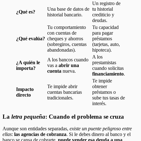
Un registro de
Una base de datos de
tu historial
¿Qué es?
historial bancario.
crediticio y
deudas.
Tu comportamiento
Tu capacidad
con cuentas de
para pagar
¿Qué evalúa?
cheques y ahorros
préstamos
(sobregiros, cuentas
(tarjetas, auto,
abandonadas).
hipoteca).
A los
A los bancos cuando
¿A quién le
prestamistas
vas a
abrir una
importa?
cuando solicitas
cuenta
nueva.
financiamiento
.
Te impide
Te impide abrir
obtener
Impacto
cuentas bancarias
préstamos o
directo
tradicionales.
sube tus tasas de
interés.
La
letra pequeña
: Cuando el problema se cruza
Aunque son entidades separadas,
existe un puente peligroso entre
ellas
:
las agencias de cobranza
. Si le debes dinero al banco y el
banco se cansa de cobrarte,
puede vender esa deuda a una