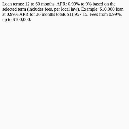
Loan terms: 12 to 60 months. APR: 0.99% to 9% based on the
selected term (includes fees, per local law). Example: $10,000 loan
at 0.99% APR for 36 months totals $11,957.15. Fees from 0.99%,
up to $100,000.