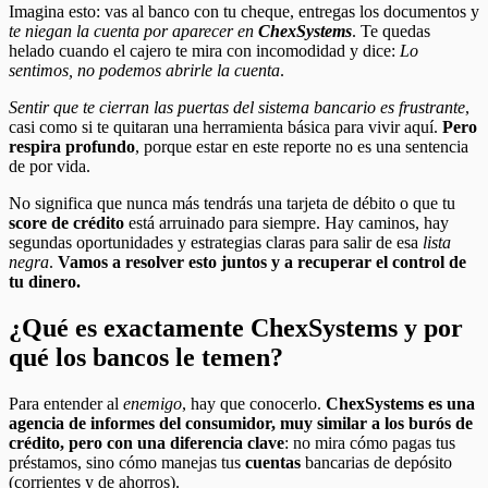
Imagina esto: vas al banco con tu cheque, entregas los documentos y
te niegan la cuenta por aparecer en
ChexSystems
. Te quedas
helado cuando el cajero te mira con incomodidad y dice:
Lo
sentimos, no podemos abrirle la cuenta
.
Sentir que te cierran las puertas del sistema bancario es frustrante
,
casi como si te quitaran una herramienta básica para vivir aquí.
Pero
respira profundo
, porque estar en este reporte no es una sentencia
de por vida.
No significa que nunca más tendrás una tarjeta de débito o que tu
score de crédito
está arruinado para siempre. Hay caminos, hay
segundas oportunidades y estrategias claras para salir de esa
lista
negra
.
Vamos a resolver esto juntos y a recuperar el control de
tu dinero.
¿Qué es exactamente ChexSystems y por
qué los bancos le temen?
Para entender al
enemigo
, hay que conocerlo.
ChexSystems es una
agencia de informes del consumidor, muy similar a los burós de
crédito, pero con una diferencia clave
: no mira cómo pagas tus
préstamos, sino cómo manejas tus
cuentas
bancarias de depósito
(corrientes y de ahorros).