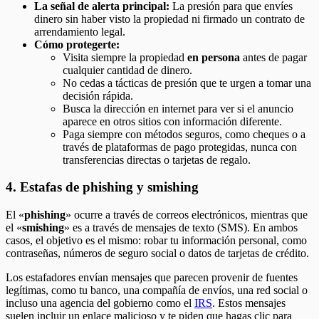
La señal de alerta principal:
La presión para que envíes
dinero sin haber visto la propiedad ni firmado un contrato de
arrendamiento legal.
Cómo protegerte:
Visita siempre la propiedad
en persona
antes de pagar
cualquier cantidad de dinero.
No cedas a tácticas de presión que te urgen a tomar una
decisión rápida.
Busca la dirección en internet para ver si el anuncio
aparece en otros sitios con información diferente.
Paga siempre con métodos seguros, como cheques o a
través de plataformas de pago protegidas, nunca con
transferencias directas o tarjetas de regalo.
4. Estafas de phishing y smishing
El «
phishing
» ocurre a través de correos electrónicos, mientras que
el «
smishing
» es a través de mensajes de texto (SMS). En ambos
casos, el objetivo es el mismo: robar tu información personal, como
contraseñas, números de seguro social o datos de tarjetas de crédito.
Los estafadores envían mensajes que parecen provenir de fuentes
legítimas, como tu banco, una compañía de envíos, una red social o
incluso una agencia del gobierno como el
IRS
. Estos mensajes
suelen incluir un enlace malicioso y te piden que hagas clic para