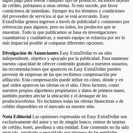
algún pago para liberar cualquier tipo de producto, incluidos tarjetas
de crédito, préstamos u otras ofertas. Si esto sucede, por favor
contáctenos de inmediato. Siempre lea los términos y condiciones
del proveedor de servicios al que se está acercando. Easy
ExtraDollar genera ingresos a través de publicidad y comisiones por
referencias para algunos, pero no todos, los productos que se
muestran. Todo lo que publicamos se basa en investigaciones
cuantitativas y cualitativas, y nuestro equipo se esfuerza por ser lo
más imparcial posible al comparar diferentes opciones.
Divulgación de Anunciantes
Easy ExtraDollar es un sitio
independiente, objetivo y apoyado por la publicidad. Para mantener
nuestra capacidad de ofrecer contenido gratuito a nuestros usuarios,
las recomendaciones que aparecen en Easy ExtraDollar pueden
provenir de empresas de las que recibimos compensación por
afiliación. Esta compensación puede influir en cómo, dónde y en
qué orden aparecen las ofertas en el sitio. Otros factores, como
nuestros propios algoritmos propietarios y datos de primera mano,
también pueden afectar la ubicación y el destaque de los
productos/ofertas. No incluimos todas las ofertas financieras o de
crédito disponibles en el mercado en nuestro sitio.
Nota Editorial
Las opiniones expresadas en Easy ExtraDollar son
exclusivamente del autor y no de ningún banco, emisor de tarjetas
de crédito, hotel, aerolínea u otra entidad. Este contenido no ha sido
revisado, aprobado o respaldado por ninguna de las entidades