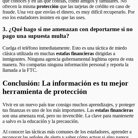
que conoces y en las que confías, como amigos y familiares. No
ofrecen la misma
protección
que las tarjetas de crédito en caso de
fraude. Una vez que envías el dinero, es muy difícil recuperarlo. Por
eso los estafadores insisten en que las uses.
3. ¿Qué hago si me amenazan con deportarme si no
pago una supuesta multa?
Cuelga el teléfono inmediatamente. Esto es una táctica de miedo
clásica utilizada en muchas
estafas financieras
dirigidas a
inmigrantes. Ninguna agencia gubernamental legítima opera de esta
manera. No compartas ninguna información personal y reporta la
llamada a la FTC.
Conclusión: La información es tu mejor
herramienta de protección
Vivir en un nuevo país trae consigo muchos aprendizajes, y proteger
tus finanzas es uno de los más importantes. Las
estafas financieras
son una amenaza real, pero no invencible. La clave para mantenerte
a salvo es la educación y la precaución.
Al conocer las tácticas más comunes de los estafadores, aprender a
reconocer las señales de alerta y saber cómo actuar si algo parece