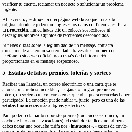
verificar tu cuenta, reclamar un paquete o solucionar un problema
urgente.
Al hacer clic, te dirigen a una página web falsa que imita a la
original, donde te piden que ingreses tus datos confidenciales. Para
tu
protección
, nunca hagas clic en enlaces sospechosos ni
descargues archivos adjuntos de remitentes desconocidos.
Si tienes dudas sobre la legitimidad de un mensaje, contacta
directamente a la empresa o entidad a través de su número de
teléfono o sitio web oficial, no a través de la información
proporcionada en el mensaje sospechoso.
5. Estafas de falsos premios, loterías y sorteos
Recibes una llamada, un correo electrónico o una carta que te
anuncia una noticia increíble: ¡has ganado un gran premio en la
lotería, un sorteo o un concurso en el que ni siquiera recuerdas haber
participado! La emoción puede nublar tu juicio, pero es una de las
estafas financieras
más antiguas y efectivas.
Para poder reclamar tu supuesto premio (que puede ser dinero, un
coche de lujo o unas vacaciones), el estafador te dice que primero
debes pagar una pequeña tarifa por «
impuestos
», «gastos de envío»
o «costos de procesamiento». Te pedirán que pagues mediante