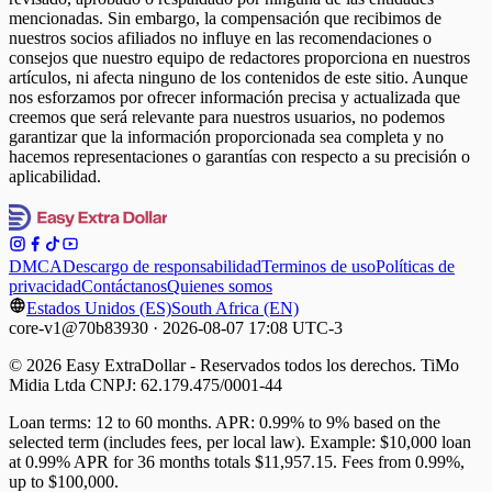
mencionadas. Sin embargo, la compensación que recibimos de
nuestros socios afiliados no influye en las recomendaciones o
consejos que nuestro equipo de redactores proporciona en nuestros
artículos, ni afecta ninguno de los contenidos de este sitio. Aunque
nos esforzamos por ofrecer información precisa y actualizada que
creemos que será relevante para nuestros usuarios, no podemos
garantizar que la información proporcionada sea completa y no
hacemos representaciones o garantías con respecto a su precisión o
aplicabilidad.
DMCA
Descargo de responsabilidad
Terminos de uso
Políticas de
privacidad
Contáctanos
Quienes somos
Estados Unidos (ES)
South Africa (EN)
core-v1@70b83930 · 2026-08-07 17:08 UTC-3
© 2026 Easy ExtraDollar - Reservados todos los derechos. TiMo
Midia Ltda CNPJ: 62.179.475/0001-44
Loan terms: 12 to 60 months. APR: 0.99% to 9% based on the
selected term (includes fees, per local law). Example: $10,000 loan
at 0.99% APR for 36 months totals $11,957.15. Fees from 0.99%,
up to $100,000.