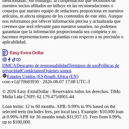
mencionadas. Sin embargo, la compensación que recibimos de
nuestros socios afiliados no influye en las recomendaciones o
consejos que nuestro equipo de redactores proporciona en nuestros
artículos, ni afecta ninguno de los contenidos de este sitio. Aunque
nos esforzamos por ofrecer información precisa y actualizada que
creemos que será relevante para nuestros usuarios, no podemos
garantizar que la información proporcionada sea completa y no
hacemos representaciones o garantías con respecto a su precisión o
aplicabilidad.
DMCA
Descargo de responsabilidad
Terminos de uso
Políticas de
privacidad
Contáctanos
Quienes somos
Estados Unidos (ES)
South Africa (EN)
core-v1@70b83930 · 2026-08-07 17:08 UTC-3
© 2026 Easy ExtraDollar - Reservados todos los derechos. TiMo
Midia Ltda CNPJ: 62.179.475/0001-44
Loan terms: 12 to 60 months. APR: 0.99% to 9% based on the
selected term (includes fees, per local law). Example: $10,000 loan
at 0.99% APR for 36 months totals $11,957.15. Fees from 0.99%,
up to $100,000.