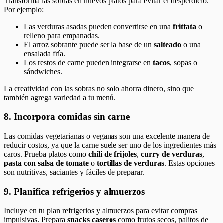
Transforma las sobras en nuevos platos para evitar el desperdicio.
Por ejemplo:
Las verduras asadas pueden convertirse en una
frittata
o
relleno para empanadas.
El arroz sobrante puede ser la base de un
salteado
o una
ensalada fría.
Los restos de carne pueden integrarse en
tacos
, sopas o
sándwiches.
La creatividad con las sobras no solo ahorra dinero, sino que
también agrega variedad a tu menú.
8. Incorpora comidas sin carne
Las comidas vegetarianas o veganas son una excelente manera de
reducir costos, ya que la carne suele ser uno de los ingredientes más
caros. Prueba platos como
chili de frijoles
,
curry de verduras
,
pasta con salsa de tomate
o
tortillas de verduras
. Estas opciones
son nutritivas, saciantes y fáciles de preparar.
9. Planifica refrigerios y almuerzos
Incluye en tu plan refrigerios y almuerzos para evitar compras
impulsivas. Prepara
snacks caseros
como frutos secos, palitos de