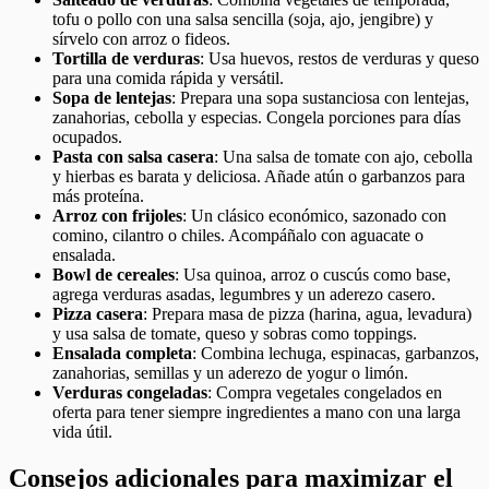
tofu o pollo con una salsa sencilla (soja, ajo, jengibre) y
sírvelo con arroz o fideos.
Tortilla de verduras
: Usa huevos, restos de verduras y queso
para una comida rápida y versátil.
Sopa de lentejas
: Prepara una sopa sustanciosa con lentejas,
zanahorias, cebolla y especias. Congela porciones para días
ocupados.
Pasta con salsa casera
: Una salsa de tomate con ajo, cebolla
y hierbas es barata y deliciosa. Añade atún o garbanzos para
más proteína.
Arroz con frijoles
: Un clásico económico, sazonado con
comino, cilantro o chiles. Acompáñalo con aguacate o
ensalada.
Bowl de cereales
: Usa quinoa, arroz o cuscús como base,
agrega verduras asadas, legumbres y un aderezo casero.
Pizza casera
: Prepara masa de pizza (harina, agua, levadura)
y usa salsa de tomate, queso y sobras como toppings.
Ensalada completa
: Combina lechuga, espinacas, garbanzos,
zanahorias, semillas y un aderezo de yogur o limón.
Verduras congeladas
: Compra vegetales congelados en
oferta para tener siempre ingredientes a mano con una larga
vida útil.
Consejos adicionales para maximizar el