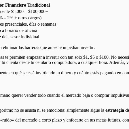
or Financiero Tradicional
mente $5,000 – $100,000+
% – 2% + otros cargos)
s presenciales, días o semanas
 a horario de oficina
del asesor individual
 eliminar las barreras que antes te impedían invertir:
 te permiten empezar a invertir con tan solo $1, $5 o $100. No necesit
 tu cuenta desde tu celular o computadora, a cualquier hora. Además, va
te en qué se está invirtiendo tu dinero y cuánto estás pagando en comi
mano querer vender todo cuando el mercado baja o comprar impulsivame
lgoritmo no se asusta ni se emociona; simplemente sigue la
estrategia d
 «ruido» del mercado a corto plazo y enfocarte en tus metas futuras, co