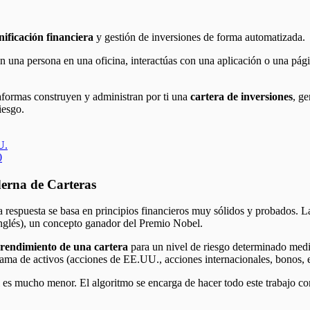
nificación financiera
y gestión de inversiones de forma automatizada.
con una persona en una oficina, interactúas con una aplicación o una pá
ataformas construyen y administran por ti una
cartera de inversiones
, g
iesgo.
U.
0
derna de Carteras
 respuesta se basa en principios financieros muy sólidos y probados.
nglés), un concepto ganador del Premio Nobel.
 rendimiento de una cartera
para un nivel de riesgo determinado median
ama de activos (acciones de EE.UU., acciones internacionales, bonos, e
tal es mucho menor. El algoritmo se encarga de hacer todo este trabajo c