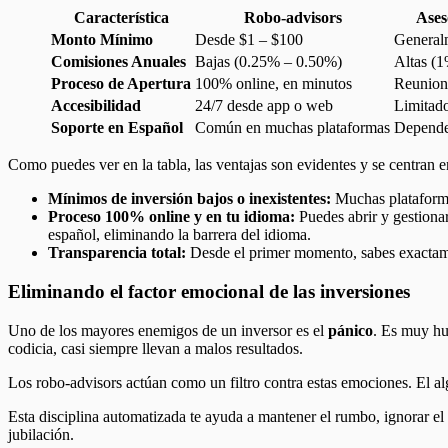
Característica
Robo-advisors
Ases
Monto Mínimo
Desde $1 – $100
General
Comisiones Anuales
Bajas (0.25% – 0.50%)
Altas (1
Proceso de Apertura
100% online, en minutos
Reunione
Accesibilidad
24/7 desde app o web
Limitado
Soporte en Español
Común en muchas plataformas
Depende 
Como puedes ver en la tabla, las ventajas son evidentes y se centran en
Mínimos de inversión bajos o inexistentes:
Muchas plataformas
Proceso 100% online y en tu idioma:
Puedes abrir y gestionar
español, eliminando la barrera del idioma.
Transparencia total:
Desde el primer momento, sabes exactamen
Eliminando el factor emocional de las inversiones
Uno de los mayores enemigos de un inversor es el
pánico
. Es muy hu
codicia, casi siempre llevan a malos resultados.
Los robo-advisors actúan como un filtro contra estas emociones. El a
Esta disciplina automatizada te ayuda a mantener el rumbo, ignorar el
jubilación.