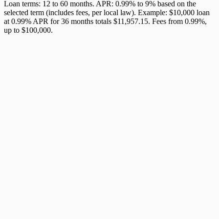
Loan terms: 12 to 60 months. APR: 0.99% to 9% based on the
selected term (includes fees, per local law). Example: $10,000 loan
at 0.99% APR for 36 months totals $11,957.15. Fees from 0.99%,
up to $100,000.