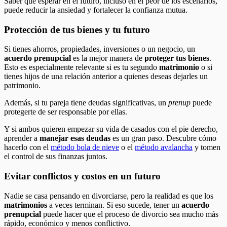
Saber qué esperar en el futuro, incluso en el peor de los escenarios,
puede reducir la ansiedad y fortalecer la confianza mutua.
Protección de tus bienes y tu futuro
Si tienes ahorros, propiedades, inversiones o un negocio, un
acuerdo prenupcial
es la mejor manera de
proteger tus bienes
.
Esto es especialmente relevante si es tu segundo
matrimonio
o si
tienes hijos de una relación anterior a quienes deseas dejarles un
patrimonio.
Además, si tu pareja tiene deudas significativas, un
prenup
puede
protegerte de ser responsable por ellas.
Y si ambos quieren empezar su vida de casados con el pie derecho,
aprender a
manejar esas deudas
es un gran paso. Descubre cómo
hacerlo con el
método bola de nieve
o el
método avalancha
y tomen
el control de sus finanzas juntos.
Evitar conflictos y costos en un futuro
Nadie se casa pensando en divorciarse, pero la realidad es que los
matrimonios
a veces terminan. Si eso sucede, tener un
acuerdo
prenupcial
puede hacer que el proceso de divorcio sea mucho más
rápido, económico y menos conflictivo.