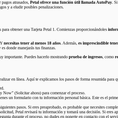
r pagos atrasados,
Petal ofrece una función útil llamada AutoPay
. S
gos y a eludir posibles penalizaciones.
itos para obtener una Tarjeta Petal 1. Comienzas proporcionándoles
infor
. Y
necesitas tener al menos 18 años
. Además,
es imprescindible tener
 y es donde manejarás tus finanzas.
muy importante. Puedes hacerlo mostrando
prueba de ingresos
, como
r
s realizar en línea. Aquí te explicamos los pasos de forma resumida para
rd.
y Now” (Solicitar ahora) para comenzar el proceso.
lenes un formulario con tu información personal básica. Este es el prim
 siguientes pasos. Si eres preaprobado, es probable que necesites comple
licitud, Petal revisará tu información y tomará una decisión. Si eres ap
egunta durante el proceso, no dudes en ponerte en contacto con el servic