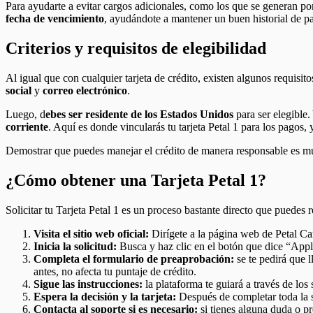
Para ayudarte a evitar cargos adicionales, como los que se generan po
fecha de vencimiento
, ayudándote a mantener un buen historial de pa
Criterios y requisitos de elegibilidad
Al igual que con cualquier tarjeta de crédito, existen algunos requis
social
y
correo electrónico
.
Luego, d
ebes ser residente de los Estados Unidos
para ser elegible
corriente
. Aquí es donde vincularás tu tarjeta Petal 1 para los pagos,
Demostrar que puedes manejar el crédito de manera responsable es 
¿Cómo obtener una Tarjeta Petal 1?
Solicitar tu Tarjeta Petal 1 es un proceso bastante directo que puede
Visita el sitio web oficial:
Dirígete a la página web de Petal Ca
Inicia la solicitud:
Busca y haz clic en el botón que dice “Appl
Completa el formulario de preaprobación:
se te pedirá que l
antes, no afecta tu puntaje de crédito.
Sigue las instrucciones:
la plataforma te guiará a través de los
Espera la decisión y la tarjeta:
Después de completar toda la so
Contacta al soporte si es necesario:
si tienes alguna duda o pr