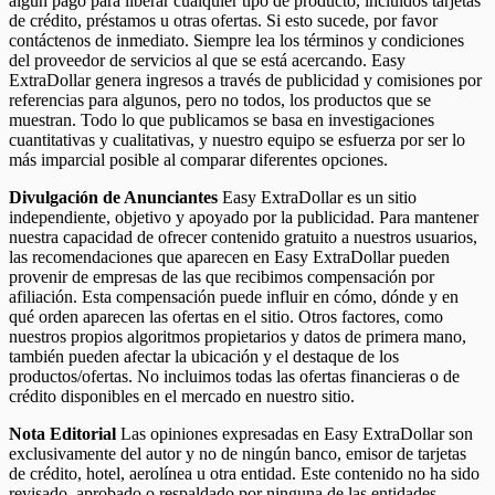
algún pago para liberar cualquier tipo de producto, incluidos tarjetas
de crédito, préstamos u otras ofertas. Si esto sucede, por favor
contáctenos de inmediato. Siempre lea los términos y condiciones
del proveedor de servicios al que se está acercando. Easy
ExtraDollar genera ingresos a través de publicidad y comisiones por
referencias para algunos, pero no todos, los productos que se
muestran. Todo lo que publicamos se basa en investigaciones
cuantitativas y cualitativas, y nuestro equipo se esfuerza por ser lo
más imparcial posible al comparar diferentes opciones.
Divulgación de Anunciantes
Easy ExtraDollar es un sitio
independiente, objetivo y apoyado por la publicidad. Para mantener
nuestra capacidad de ofrecer contenido gratuito a nuestros usuarios,
las recomendaciones que aparecen en Easy ExtraDollar pueden
provenir de empresas de las que recibimos compensación por
afiliación. Esta compensación puede influir en cómo, dónde y en
qué orden aparecen las ofertas en el sitio. Otros factores, como
nuestros propios algoritmos propietarios y datos de primera mano,
también pueden afectar la ubicación y el destaque de los
productos/ofertas. No incluimos todas las ofertas financieras o de
crédito disponibles en el mercado en nuestro sitio.
Nota Editorial
Las opiniones expresadas en Easy ExtraDollar son
exclusivamente del autor y no de ningún banco, emisor de tarjetas
de crédito, hotel, aerolínea u otra entidad. Este contenido no ha sido
revisado, aprobado o respaldado por ninguna de las entidades