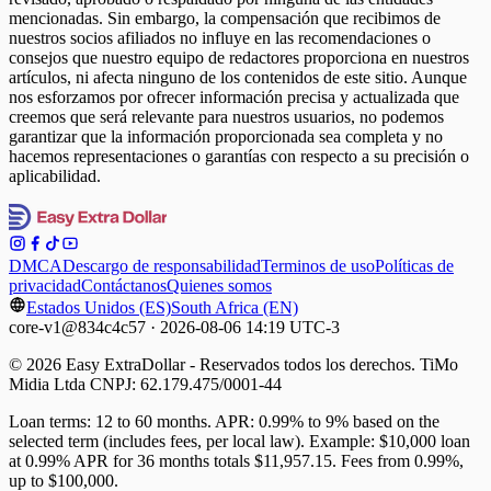
mencionadas. Sin embargo, la compensación que recibimos de
nuestros socios afiliados no influye en las recomendaciones o
consejos que nuestro equipo de redactores proporciona en nuestros
artículos, ni afecta ninguno de los contenidos de este sitio. Aunque
nos esforzamos por ofrecer información precisa y actualizada que
creemos que será relevante para nuestros usuarios, no podemos
garantizar que la información proporcionada sea completa y no
hacemos representaciones o garantías con respecto a su precisión o
aplicabilidad.
DMCA
Descargo de responsabilidad
Terminos de uso
Políticas de
privacidad
Contáctanos
Quienes somos
Estados Unidos (ES)
South Africa (EN)
core-v1@834c4c57 · 2026-08-06 14:19 UTC-3
© 2026 Easy ExtraDollar - Reservados todos los derechos. TiMo
Midia Ltda CNPJ: 62.179.475/0001-44
Loan terms: 12 to 60 months. APR: 0.99% to 9% based on the
selected term (includes fees, per local law). Example: $10,000 loan
at 0.99% APR for 36 months totals $11,957.15. Fees from 0.99%,
up to $100,000.